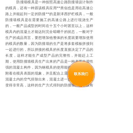
防撞墙模具是一种按照高速公路防撞墙设计制作
的模具，还有一种跟该模具应用**类似也是用在高速公
路上并能起到一定的防撞**的是新泽西护栏模具，一般
防撞墙模具是在需要施工的高速公路上进行现浇生产
的，一般产品成型的时间在十五个小时甚至以上，这样
模具内的混凝土才能达到完全晾晒干的状态，一般对于
生产的成品而言，要想增加他整体的长度就要增加使用
的模具的数量，因为防撞墙的生产是将多套模板拼接到
一起进行的，所以拼接的模具的长度直接决定了产品的
长度，这样才能生产成型产品的完整性，并能赶上工
期，使用防撞墙模具生产出来的产品是一种表面光滑性
强的混凝土构件，因为钢模具的使用能很好减少混凝土
附着在模具表面的现象，并且配合上震动棒的使用，将
联系我们
混凝土内的空气排除出来，混凝土进一步沉淀后密度会
变得非常高，这样的生产方式得到的防撞墙产品不仅有
表面的光滑性，质地也是非常坚硬。
上一个：
防撞墙模具
下一个：
防撞墙模具
151-3245-0000