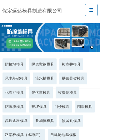
保定远达模具制造有限公司
防撞墙模具
隔离墩钢模具
检查井模具
风电基础模具
流水槽模具
拱形骨架模具
化粪池模具
光伏墩模具
收费岛模具
防浪块模具
护坡模具
门楼模具
围墙模具
高铁遮板模具
备塌体模具
预留孔模具
路沿板模具（水稳层）
自建房地基模板