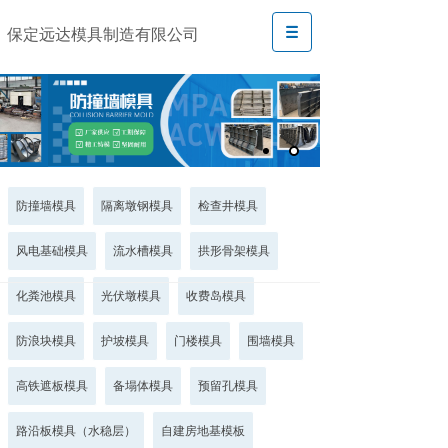
保定远达模具制造有限公司
防撞墙模具
隔离墩钢模具
检查井模具
风电基础模具
流水槽模具
拱形骨架模具
化粪池模具
光伏墩模具
收费岛模具
防浪块模具
护坡模具
门楼模具
围墙模具
高铁遮板模具
备塌体模具
预留孔模具
路沿板模具（水稳层）
自建房地基模板