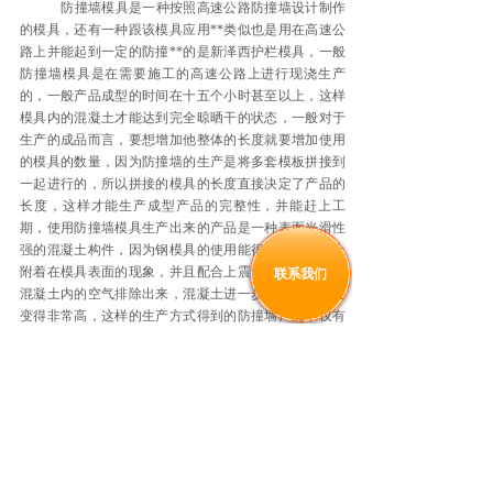
防撞墙模具是一种按照高速公路防撞墙设计制作
的模具，还有一种跟该模具应用**类似也是用在高速公
路上并能起到一定的防撞**的是新泽西护栏模具，一般
防撞墙模具是在需要施工的高速公路上进行现浇生产
的，一般产品成型的时间在十五个小时甚至以上，这样
模具内的混凝土才能达到完全晾晒干的状态，一般对于
生产的成品而言，要想增加他整体的长度就要增加使用
的模具的数量，因为防撞墙的生产是将多套模板拼接到
一起进行的，所以拼接的模具的长度直接决定了产品的
长度，这样才能生产成型产品的完整性，并能赶上工
期，使用防撞墙模具生产出来的产品是一种表面光滑性
强的混凝土构件，因为钢模具的使用能很好减少混凝土
附着在模具表面的现象，并且配合上震动棒的使用，将
联系我们
混凝土内的空气排除出来，混凝土进一步沉淀后密度会
变得非常高，这样的生产方式得到的防撞墙产品不仅有
表面的光滑性，质地也是非常坚硬。
上一个：
防撞墙模具
下一个：
防撞墙模具
151-3245-0000